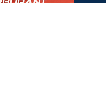
L'expert Car & Bus
Nos activités
Bacqueyrisses Car & Bus