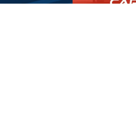
Une offre globale
Un SAV réactif
Nos métiers
Le groupe
Vente et location
Qui sommes nous