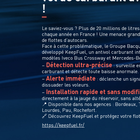
!
Le saviez-vous ? Plus de 20 millions de litre
chaque année en France ! Une menace grandi
de flottes d’autocars.
Face à cette problématique, le Groupe Bacqu
développé KeepFuel, un antivol carburant in
modèles Iveco Bus Crossway et Mercedes-Be
Détection ultra-précise
–
: surveille 
carburant et détecte toute baisse anormale.
Alerte immédiate
–
: déclenche un signa
dissuader les voleurs.
Installation rapide et sans modif
–
directement à la jauge du réservoir, sans alté
📍 Disponible dans nos agences : Bordeaux,
Lourdes, Pau, Rochefort.
🔗 Découvrez KeepFuel et protégez votre flo
https://keepfuel.fr/