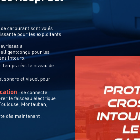
s de carburant sont volés
ssante pour les exploitants
eyrisses a
telligentconçu pour les
nz Intouro.
en temps réel le niveau de
l sonore et visuel pour
ication
: se connecte
rer le faisceau électrique.
 Toulouse, Montauban,
tte dès maintenant :