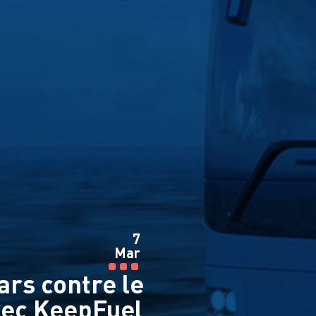
7
Mar
ars contre le
vec KeepFuel