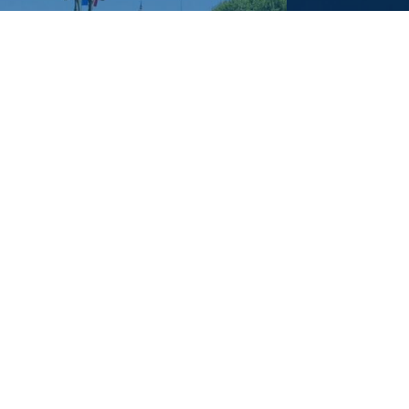
L'expert Car & Bus
Nos activités
Bacqueyrisses Car & Bus