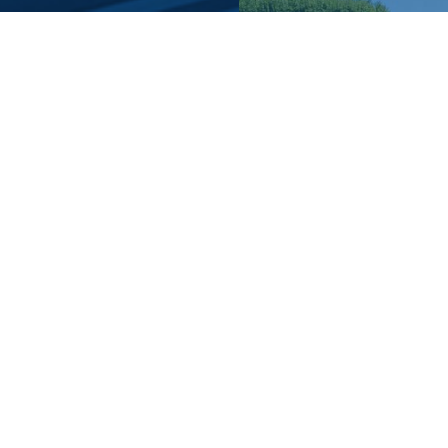
Une offre globale
Un SAV réactif
Nos métiers
Le groupe
Vente et location
Qui sommes nous