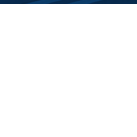
Une offre globale
Un SAV réactif
Nos métiers
Le groupe
Vente et location
Qui sommes nous