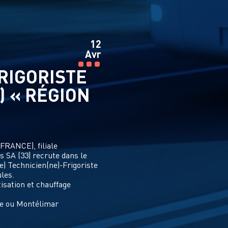
12
Avr
RIGORISTE
) « RÉGION
RANCE), filiale
s SA (33) recrute dans le
e) Technicien(ne)-Frigoriste
ules.
isation et chauffage
le ou Montélimar