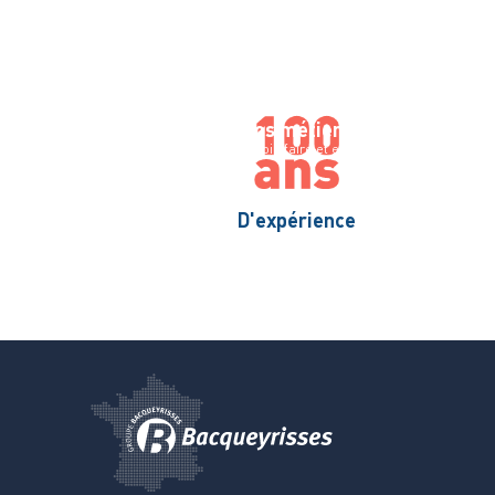
Le groupe
Nos métiers
Nos a
Depuis 1925
Savoir-faire et expertise
Une off
D'expérience