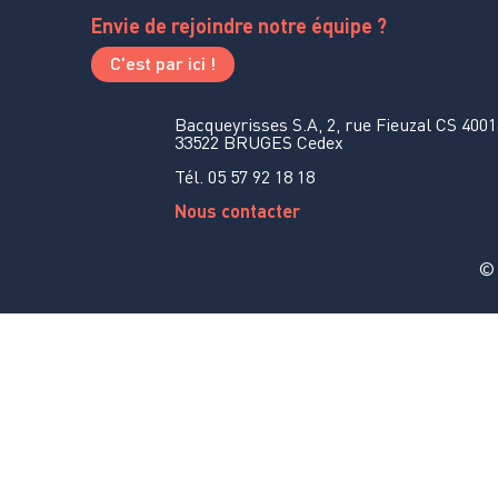
Envie de rejoindre notre équipe ?
C'est par ici !
Bacqueyrisses S.A, 2, rue Fieuzal CS 400
33522 BRUGES Cedex
Tél. 05 57 92 18 18
Nous contacter
©