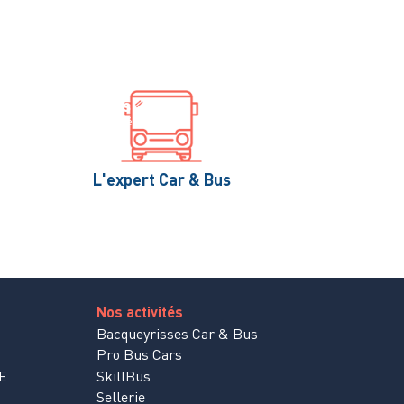
Une question ?
Actualités
Contact
Restez informé
Bacqueyrisses à votre écoute
L'expert Car & Bus
Nos activités
Bacqueyrisses Car & Bus
Pro Bus Cars
E
SkillBus
Sellerie