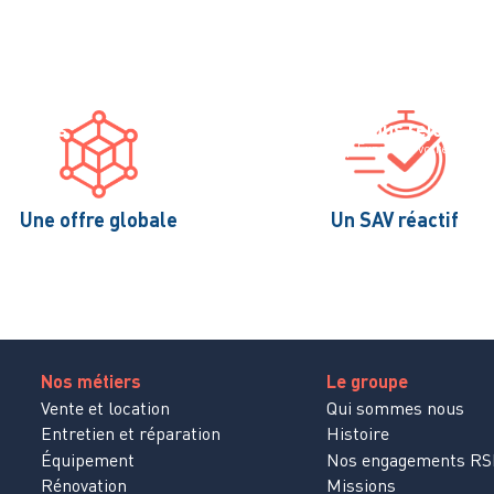
ctivités
Nos engagements
Nous rejoindre
re globale
Responsables et durables
Exprimez votre talent
Une offre globale
Un SAV réactif
Nos métiers
Le groupe
Vente et location
Qui sommes nous
Entretien et réparation
Histoire
Équipement
Nos engagements RS
Rénovation
Missions