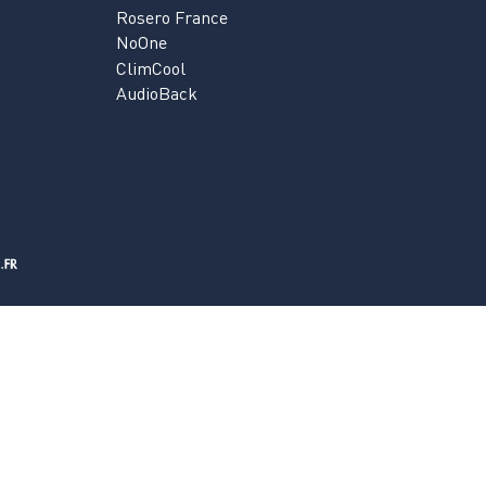
Rosero France
NoOne
ClimCool
AudioBack